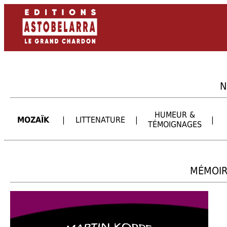
N
HUMEUR &
MOZAÏK
|
LITTENATURE
|
|
TÉMOIGNAGES
MÉMOIRE